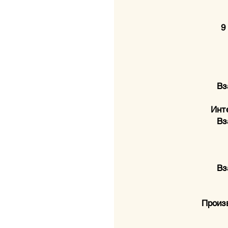
9
Вз
Инт
Вз
Вз
Произв