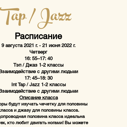
Tap / Jazz
p / Jazz
ействие с другими людьми
Расписание
Четверг
16: 55–17: 40
9 августа 2021 г. - 21 июня 2022 г.
эп / Джаз 1-2 классы
Четверг
ействие с другими людьми
16: 55–17: 40
17: 45–18: 30
Тэп / Джаз 1-2 классы
t Tap / Jazz 1-2 классы
Взаимодействие с другими людьми
ействие с другими людьми
17: 45–18: 30
Дресс-код
Девушки:
Int Tap / Jazz 1-2 классы
апочки на липучке для крана
Взаимодействие с другими людьми
ли джазовые туфли для джаза
Описание класса
ик или спортивная рубашка
оры будут изучать чечетку для половины
штаны, спортивные штаны или
класса и джазу для половины класса.
шорты
опроводная половина класса идеальна
осы в пучок или хвост.
тех, кто любит двигать ногами! Вы можете
ействие с другими людьми