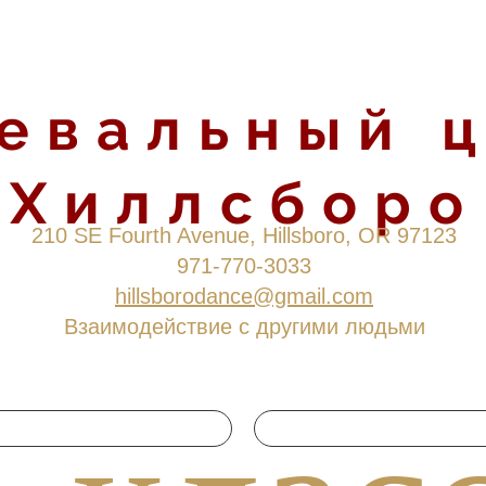
евальный 
Хиллсборо
210 SE Fourth Avenue, Hillsboro, OR 97123
971-770-3033
hillsborodance@gmail.com
Взаимодействие с другими людьми