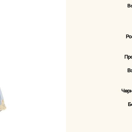
В
Ро
Про
В
Черн
Б