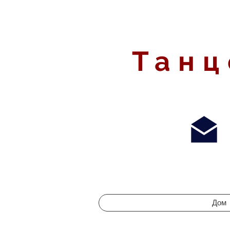
Танц
Дом