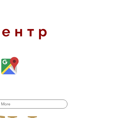
центр
More