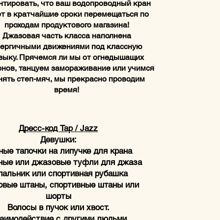
нтировать, что ваш водопроводный кран
Мальчики:
ет в кратчайшие сроки перемещаться по
апочки на липучке для крана
ли джазовые туфли для джаза
проходам продуктового магазина!
Майка или футболка
Джазовая часть класса наполнена
штаны, спортивные штаны или
ергичными движениями под классную
шорты
зыку. Прячемся ли мы от огнедышащих
ействие с другими людьми
нов, танцуем замораживание или учимся
Описание класса
нять степ-мяч, мы прекрасно проводим
будут изучать чечетку для
время!
ласса и джазу для половины
класса.
ействие с другими людьми
на класса идеально подходит
Дресс-код Tap / Jazz
то любит двигать ногами! Вы
Девушки:
 гарантировать, что ваш
ные тапочки на липучке для крана
ный кран будет в кратчайшие
ные или джазовые туфли для джаза
еремещаться по проходам
пальник или спортивная рубашка
одуктового магазина!
вые штаны, спортивные штаны или
ействие с другими людьми
шорты
я часть класса наполнена
Волосы в пучок или хвост.
и движениями под классную
аимодействие с другими людьми