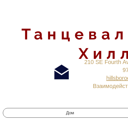
Танцевал
Хил
210 SE Fourth Av
9
hillsbo
Взаимодейст
Дом