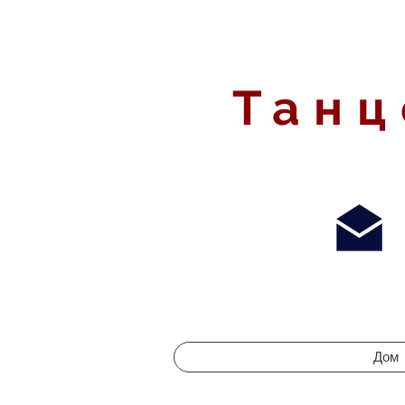
Танц
Дом