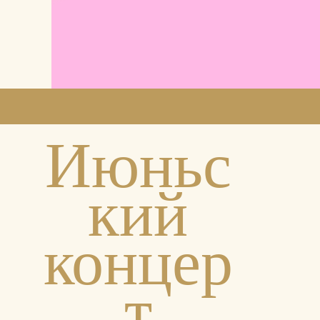
Июньс
кий
концер