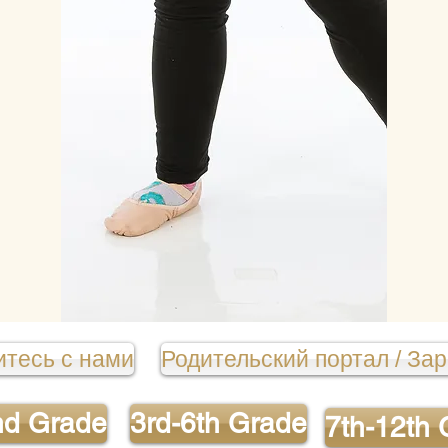
тесь с нами
Родительский портал / За
nd Grade
3rd-6th Grade
7th-12th