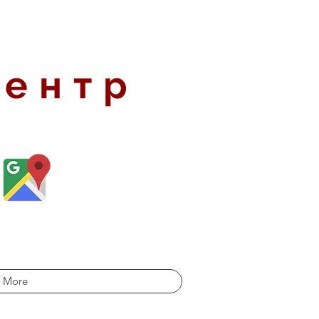
центр
More