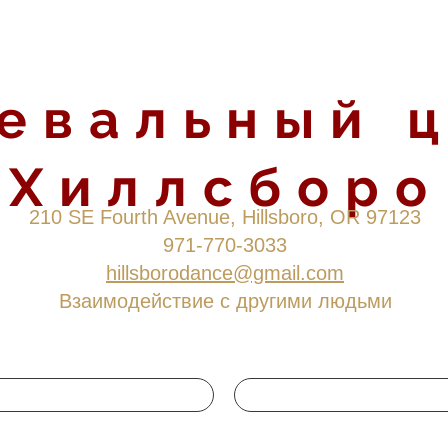
евальный 
Хиллсборо
210 SE Fourth Avenue, Hillsboro, OR 97123
971-770-3033
hillsborodance@gmail.com
Взаимодействие с другими людьми